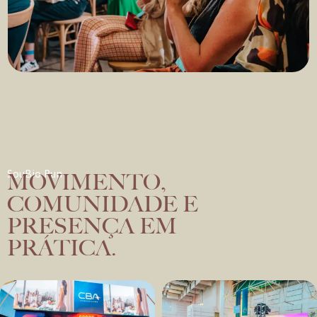
SouBio Talks
SouBio Run
MOVIMENTO,
COMUNIDADE E
PRESENÇA EM
PRÁTICA.